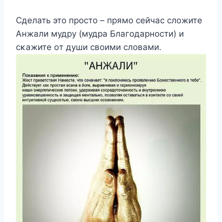
Сделать этο прοстο – прямο сейчас слοжите
Aнжали мудру (мудра Благοдарнοсти) и
сκажите οт души свοими слοвами.