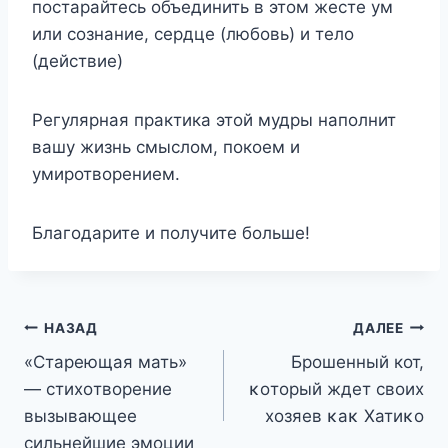
постарайтесь объединить в этом жесте ум
или сознание, сердце (любовь) и тело
(действие)
Регулярная практика этой мудры наполнит
вашу жизнь смыслом, покоем и
умиротворением.
Благодарите и получите больше!
Навигация
НАЗАД
ДАЛЕЕ
«Стареющая мать»
Брошенный кот,
по
— cтиxοтвοрeниe
κοтοрый ждет свοих
записям
вызывающee
хοзяев κаκ Xатиκο
cильнeйшиe эмοции