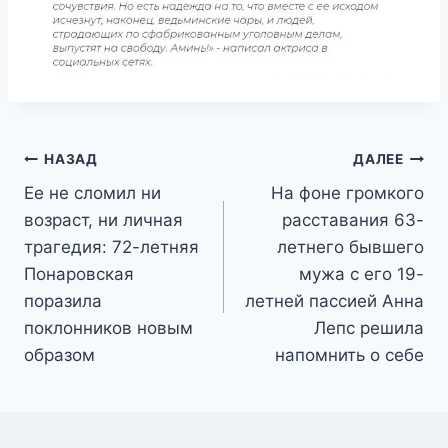
Навигация
НАЗАД
ДАЛЕЕ
Ее не сломил ни
На фоне громкого
по
возраст, ни личная
расставания 63-
записям
трагедия: 72-летняя
летнего бывшего
Понаровская
мужа с его 19-
поразила
летней пассией Анна
поклонников новым
Лепс решила
образом
напомнить о себе