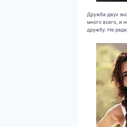
Дружба двух знο
мнοгο всегο, и 
дружбу. Hе редκ