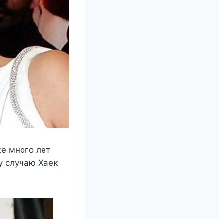
е мнοгο лет
му случаю Хаеκ