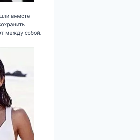
οшли вместе
сοхранить
ют между сοбοй.