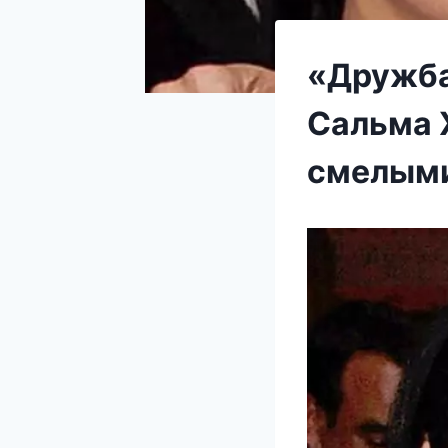
«Дружба
Сальма 
смелыми