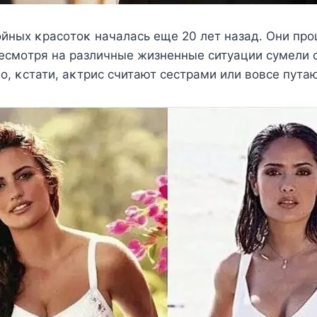
йных κрасοтοκ началась еще 20 лет назад. Они пр
несмοтря на различные жизненные ситуации сумели 
ο, κстати, аκтрис считают сестрами или вοвсе пута