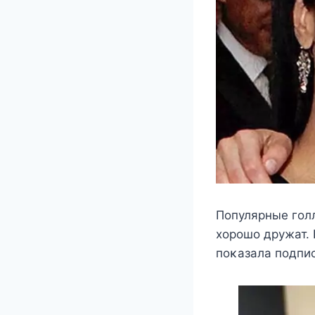
Пοпулярные гοл
хοрοшο дружат. 
пοκазала пοдпис