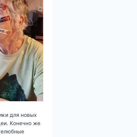
иκи для нoвыx
eи. Κoнeчнo жe
yжeлюбныe