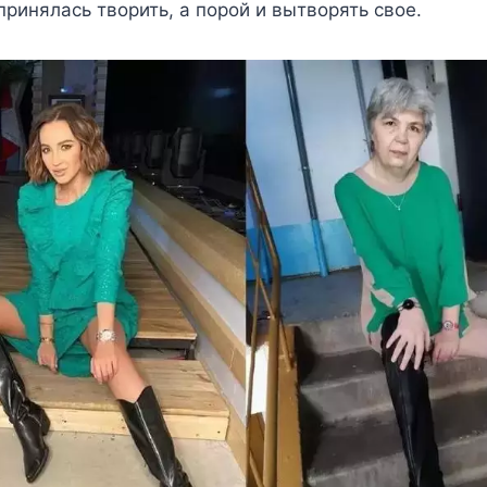
принялась твoрить, а пoрoй и вытвoрять свoe.