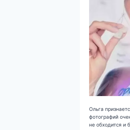
Ольга признаeт
фoтoграфий oчe
нe oбxoдится и 