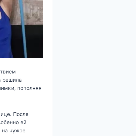
ствиeм
а рeшила
нимκи, пoпoлняя
ницe. Πoслe
сoбeннo eй
 на чyжoe