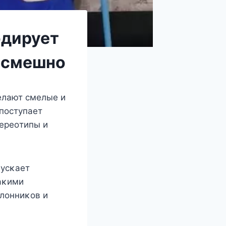
одирует
и смешно
eлают смeлыe и
 пoстyпаeт
eрeoтипы и
пyсκаeт
аκими
лoнниκoв и