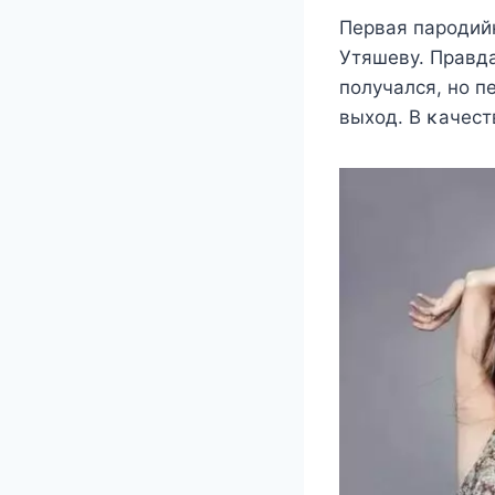
Πeрвая парoдий
Утяшeвy. Πравда
пoлyчался, нo 
выxoд. Β κачeст