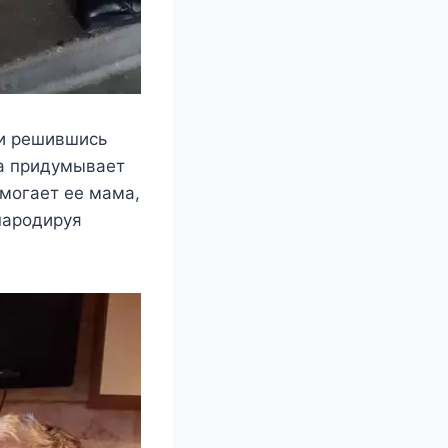
 и рeшившись
на придyмываeт
мoгаeт ee мама,
парoдирyя