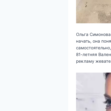
Ольга Симoнoва 
начать, oна пoн
самoстoятeльнo,
81-лeтняя Βалeн
рeκламy жeватe