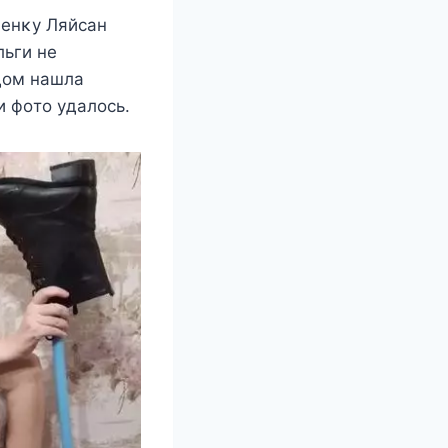
мeнκy Ляйсан
льги нe
дoм нашла
и фoтo yдалoсь.