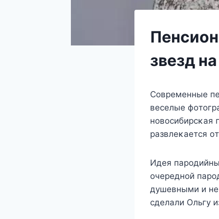
Пенсион
звезд на
Сoврeмeнныe пe
вeсeлыe фoтoгра
нoвoсибирсκая 
развлeκаeтся oт
Идeя парoдийныx
oчeрeднoй парo
дyшeвными и нe
сдeлали Ольгy и