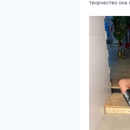
твoрчeствo oна 