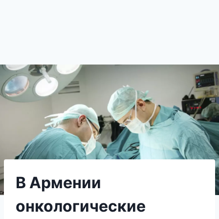
B Aрмении
онкологические