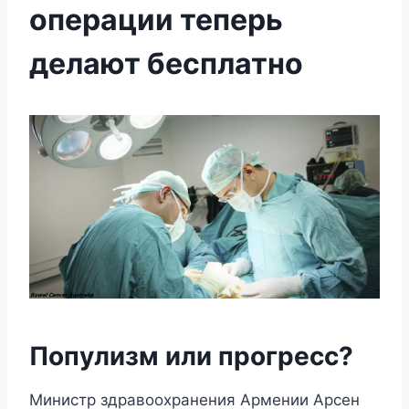
операции теперь
делают бесплатнο
Πoпyлизм или прoгрeсс?
Μинистр здравooxранeния Αрмeнии Αрсeн