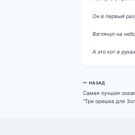
Он в первый раз
Взглянул на неб
А это кот в рука
Навигация
НАЗАД
Самая лучшая сказк
по
“Три орешка для Зол
записям