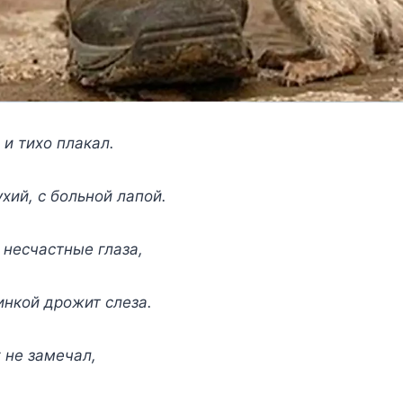
 и тихо плакал.
хий, с больной лапой.
 несчастные глаза,
нкой дрожит слеза.
г не замечал,