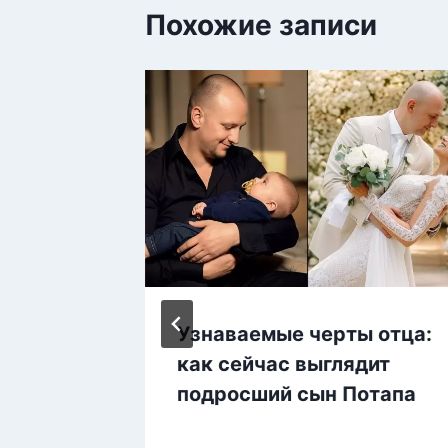
Похожие записи
евы»:
Узнаваемые черты отца:
а дом,
как сейчас выглядит
подросший сын Потапа
и