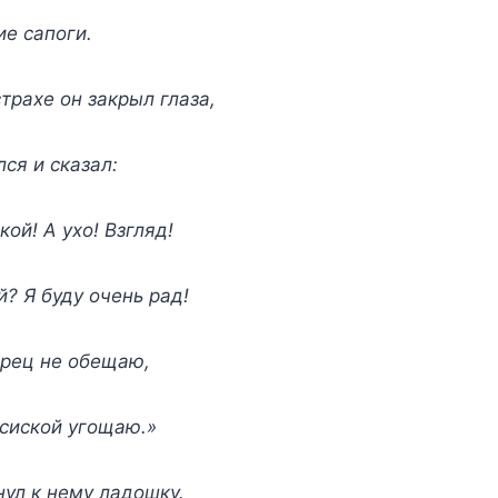
е сапоги.
трахе он закрыл глаза,
лся и сказал:
ой! А ухо! Взгляд!
? Я буду очень рад!
орец не обещаю,
сиской угощаю.»
нул к нему ладошку.