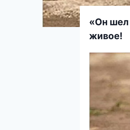
«Он шел 
живое!