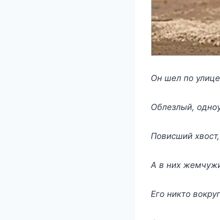
Он шел по улице
Облезлый, одноу
Повисший хвост,
А в них жемчужи
Его никто вокру