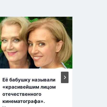
Её бабушку называли
Шесть 
«красивейшим лицом
первом
отечественного
семье.
кинематографа».
актрис