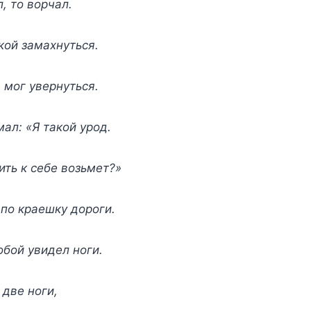
, то ворчал.
кой замахнуться.
а мог увернуться.
мал: «Я такой урод.
ить к себе возьмет?»
 по краешку дороги.
обой увидел ноги.
две ноги,