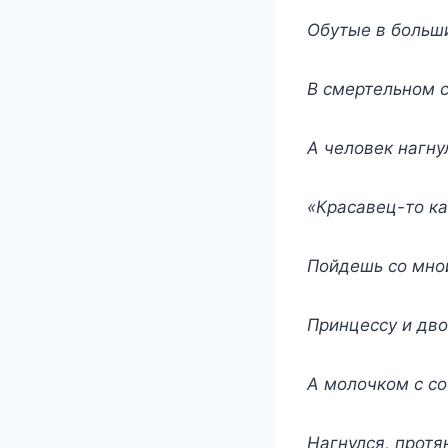
Обутые в больши
В смертельном с
А человек нагну
«Красавец-то как
Пойдешь со мной
Принцессу и дв
А молочком с со
Нагнулся, протя