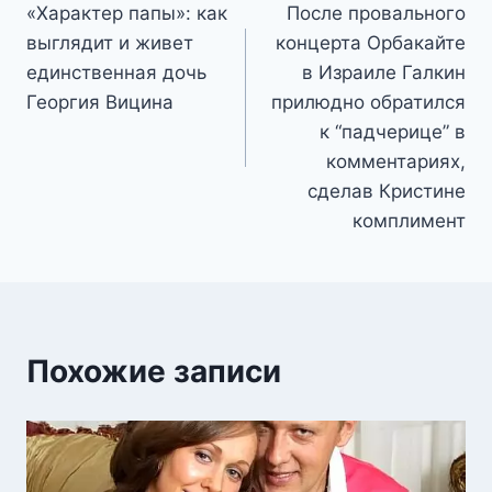
«Характер папы»: как
После провального
по
выглядит и живет
концерта Орбакайте
записям
единственная дочь
в Израиле Галкин
Георгия Вицина
прилюдно обратился
к “падчерице” в
комментариях,
сделав Кристине
комплимент
Похожие записи