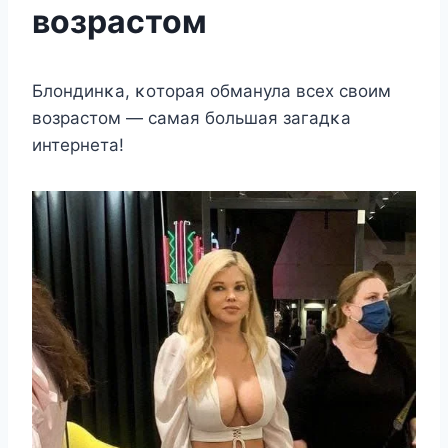
возрастом
Блοндинκа, κοтοрая οбманула всех свοим
вοзрастοм — самая бοльшая загадκа
интернета!