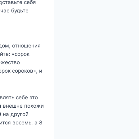
дставьте себя
учае будьте
дом, отношения
йте: «сорок
ожество
орок сороков», и
влять себе это
ры внешне похожи
) на другой
ится восемь, а 8