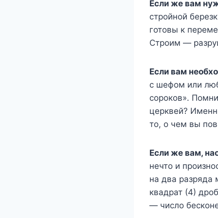
Если же вам нуж
стройной березк
готовы к переме
Строим — разру
Если вам необхо
с шефом или люб
сороков». Помни
церквей? Именно
то, о чем вы по
Если же вам, на
нечто и произно
на два разряда 
квадрат (4) дро
— число бескон