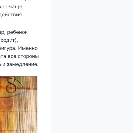
жно чаще:
действия.
р, ребенок
ходит),
 фигура. Именно
ата все стороны
ь и замедление.