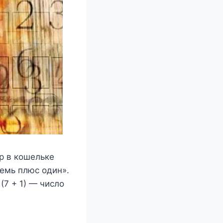
р в кошельке
семь плюс один».
(7 + 1) — число