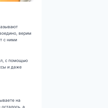
казывают
 воедино, верим
ит с ними
ел, с помощью
ссы и даже
ываете на
 осталось, а