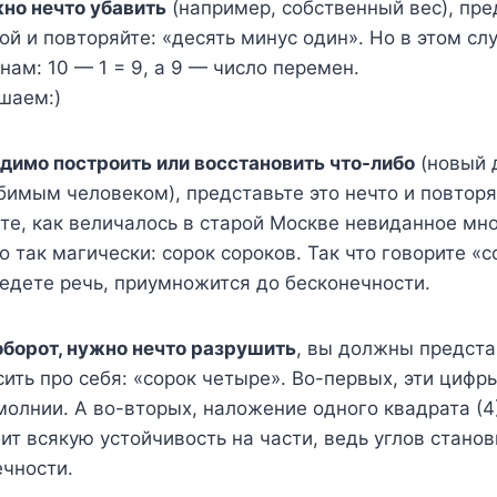
но нечто убавить
(например, собственный вес), пре
ой и повторяйте: «десять минус один». Но в этом сл
нам: 10 — 1 = 9, а 9 — число перемен.
шаем:)
димо построить или восстановить что-либо
(новый 
имым человеком), представьте это нечто и повторя
те, как величалось в старой Москве невиданное мн
 так магически: сорок сороков. Так что говорите «с
ведете речь, приумножится до бесконечности.
оборот, нужно нечто разрушить
, вы должны предста
сить про себя: «сорок четыре». Во-первых, эти циф
молнии. А во-вторых, наложение одного квадрата (4
бит всякую устойчивость на части, ведь углов станов
ечности.