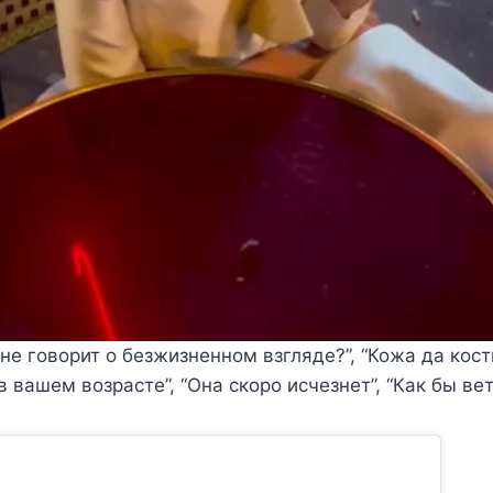
не говорит о безжизненном взгляде?”, “Кожа да кости
 вашем возрасте”, “Она скоро исчезнет”, “Как бы вет