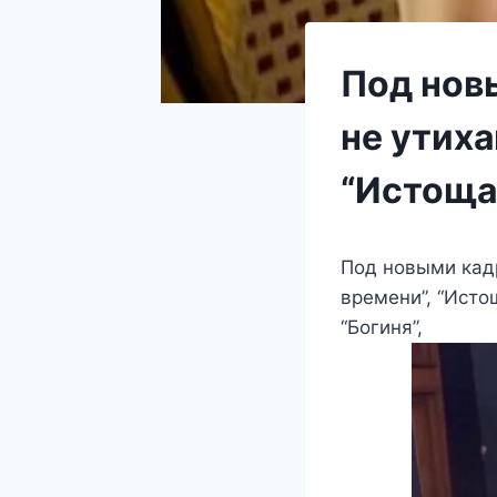
Под нов
не утих
“Истоща
Под новыми кад
времени”, “Истощ
“Богиня”,