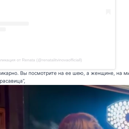
ликация от Renata (@renatalitvinovaofficiall)
икарно. Вы посмотрите на ее шею, а женщине, на ми
красавица”,