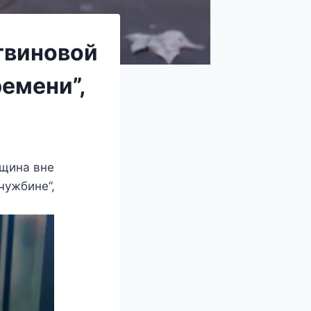
твиновой
емени”,
нщина вне
чужбине”,