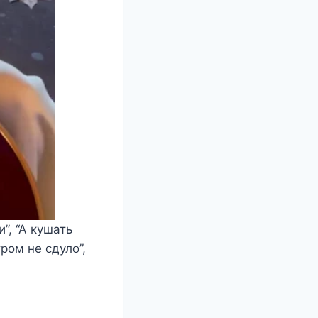
”, “А кушать
ром не сдуло”,