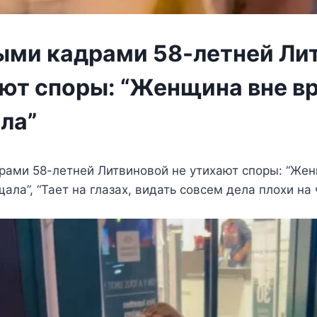
ыми кадрами 58-летней Ли
ают споры: “Женщина вне вр
ла”
рами 58-летней Литвиновой не утихают споры: “Же
ала”, “Тает на глазах, видать совсем дела плохи на 