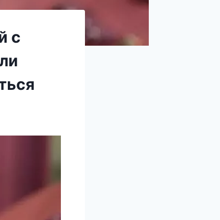
й с
ли
ться