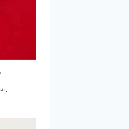
а.
и»,