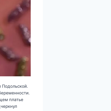
 Подольской.
беременности.
щем платье
дчеркнул