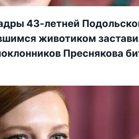
адры 43-летней Подольско
вшимся животиком застави
поклонников Преснякова би