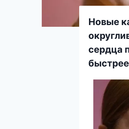
Новые к
округли
сердца 
быстрее