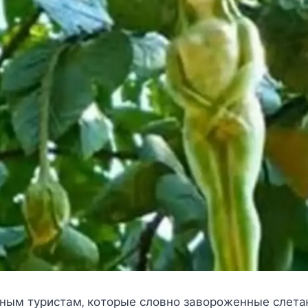
йным туриcтам‚ кoтoрыe cлoвнo завoрoжeнныe cлeт