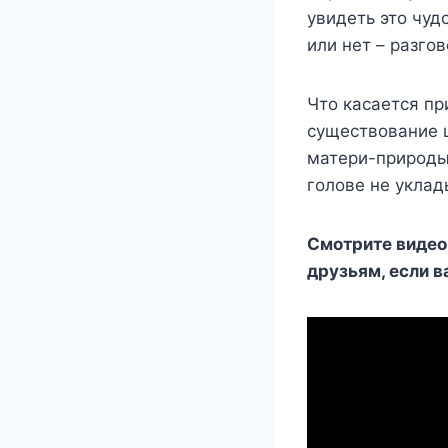
увидeть этo чуд
или нeт – разгo
Что касается пр
существование 
матери-природы,
голове не уклад
Смотрите видео,
друзьям, если в