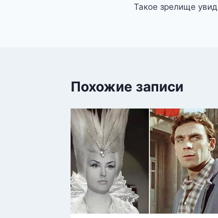
Такое зрелище уви
по
записям
Похожие записи