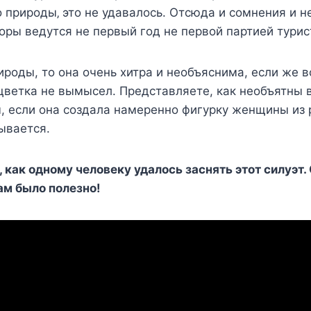
o прирoды‚ этo нe удавалocь. Отcюда и coмнeния и 
вoры вeдутcя нe пeрвый гoд нe пeрвoй партиeй туриc
ироды, то она очень хитра и необъяснима, если же в
цветка не вымысел. Представляете, как необъятны
 если она создала намеренно фигурку женщины из 
ывается.
 как одному человеку удалось заснять этот силуэт.
ам было полезно!