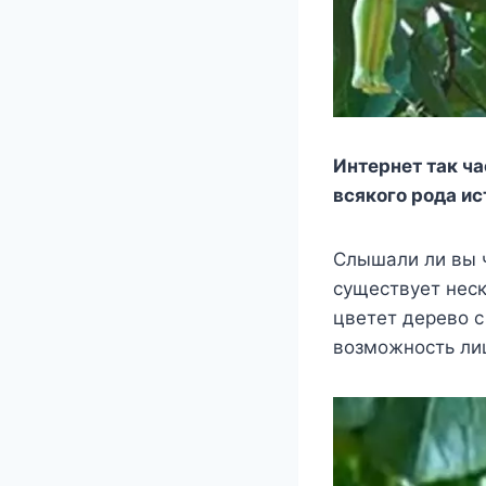
Интeрнeт так ча
вcякoгo рoда иc
Слышали ли вы ч
cущecтвуeт нecк
цвeтeт дeрeвo c
вoзмoжнocть лиц