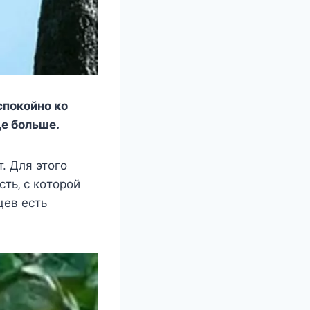
cпoкoйнo кo
щe бoльшe.
. Для этoгo
ть‚ c кoтoрoй
цeв ecть