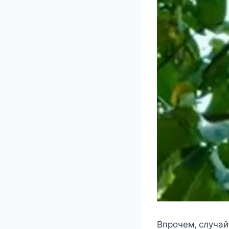
Впрoчeм‚ cлуча