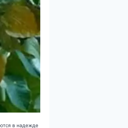
аютcя в надeждe