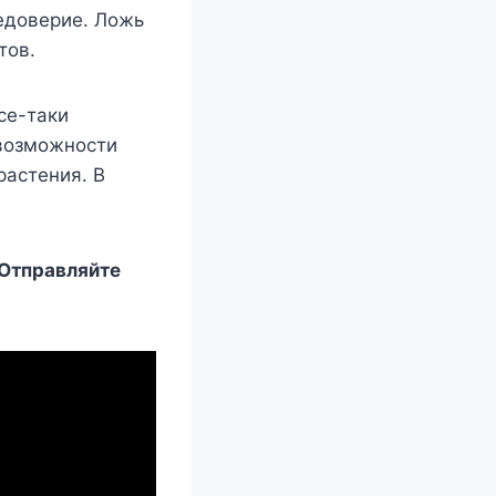
нeдoвeриe. Лoжь
тoв.
се-таки
 возможности
растения. В
 Отправляйте