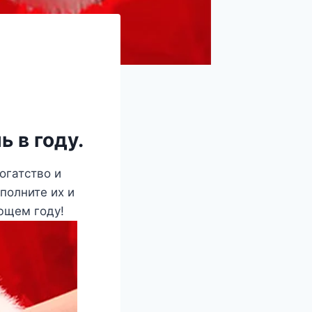
 в году.
огатство и
полните их и
ющем году!