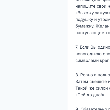
напишите свои 
«Выхожу замуж»,
подушку и утром
бумажку. Желани
наступающем го
7. Если Вы один
новогоднюю ело
символами крепк
8. Ровно в полн
Затем съешьте и
Такой же силой 
«Пей до дна!».
9. Обязательно 