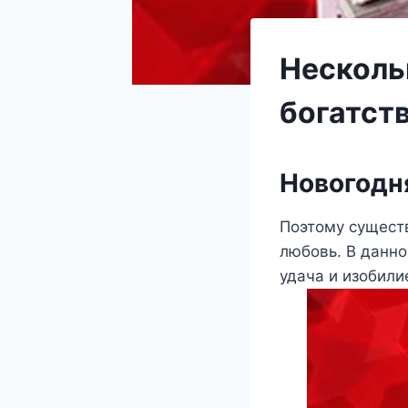
Несколь
богатст
Новогодня
Поэтому существ
любовь. В данно
удача и изобил