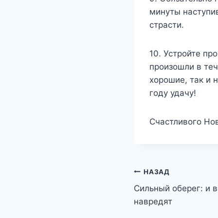
минуты наступи
страсти.
10. Устройте пр
произошли в теч
хорошие, так и 
году удачу!
Счастливого Нов
Навигация
НАЗАД
Сильный оберег: и 
по
навредят
записям