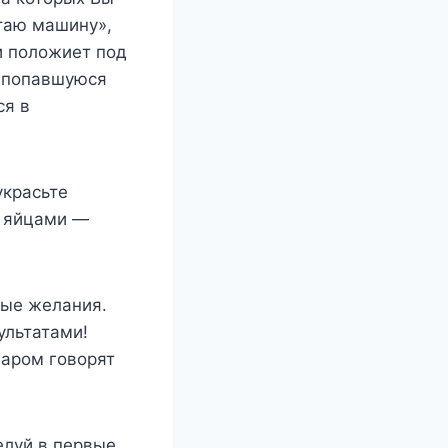
таю машину»,
и положиет под
ю попавшуюся
ся в
украсьте
и яйцами —
ные желания.
ультатами!
даром говорят
елуй в первые