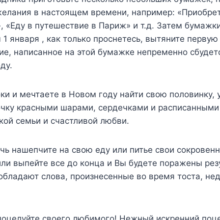
желания в настоящем времени, например: «Приобре
 «Еду в путешествие в Париж» и т.д. Затем бумажк
 1 января , как только проснетесь, вытяните перву
е, написанное на этой бумажке непременно сбудет
ду.
оки и мечтаете в Новом году найти свою половинку, 
чку красными шарами, сердечками и расписанным
ой семьи и счастливой любви.
очь нашепчите на свою еду или питье свои сокровен
ли выпейте все до конца и Вы будете поражены рез
обладают слова, произнесенные во время тоста, не
поцелуйте своего любимого! Нежный искренний поц