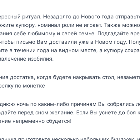
ересный ритуал. Незадолго до Нового года отправьт
ожите купюру, номинал роли не играет. Также можно
ания себе любимому и своей семье. Подгадайте вре
чтобы письмо Вам доставили уже в Новом году. По
те в течении года на видном месте, а купюру сохра
ивлечение изобилия.
ния достатка, когда будете накрывать стол, незаме
релку по монетке
однюю ночь по каким-либо причинам Вы собрались ле
дайте перед сном желание. Если Вы уснете до боя к
ание непременно сбудется!
здника приготовьте несколько небольших бумажек, 