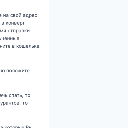
е на свой адрес
 в конверт
мя отправки
лученные
ните в кошельке
тно положите
чь спать, то
урантов, то
на которых Вы