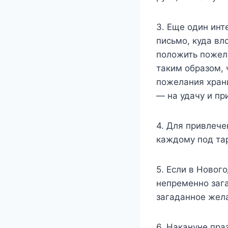
3. Еще один инт
письмо, куда вл
положить пожел
таким образом, 
пожелания храни
— на удачу и пр
4. Для привлече
каждому под та
5. Если в Новог
непременно зага
загаданное жел
6. Накануне пра