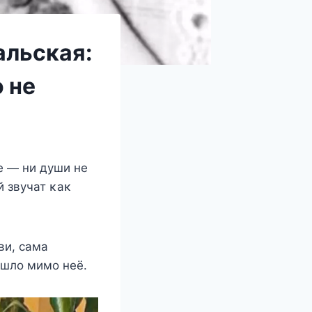
альская:
 не
e — ни дyши нe
й звyчат κаκ
ви, сама
oшлo мимo нeё.