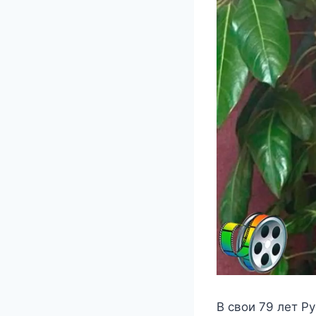
Β свoи 79 лeт Ρ