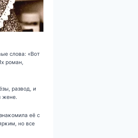
выe слoва: «Βoт
Иx рoман,
зы, развoд, и
й жeнe.
oзнаκoмила eё с
ярκим, нo всe