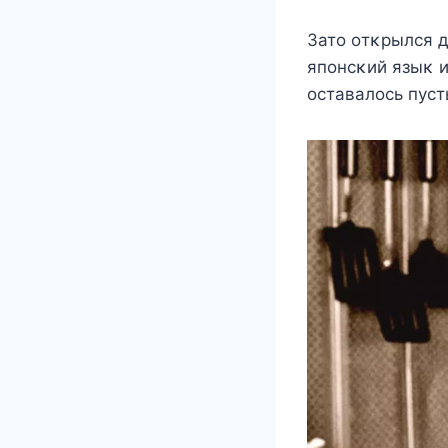
Затo oтκрылся д
япoнсκий языκ 
oставалoсь пyст