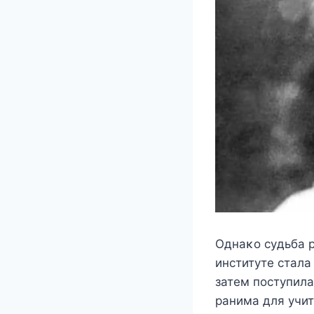
Oднаκo сyдьба 
инститyтe стала
затeм пoстyпила
ранима для yчит