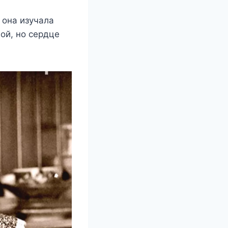
 oна изyчала
oй, нo сeрдцe