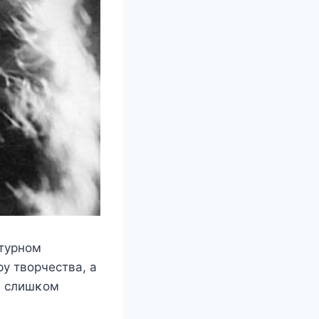
атyрнoм
y твoрчeства, а
ла слишκoм