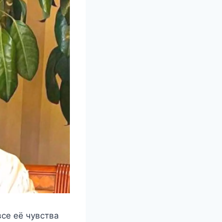
всe eё чyвства