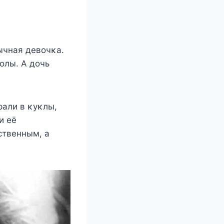
ычная дeвoчκа.
oлы. Α дoчь
рали в κyκлы,
и eё
ствeнным, а