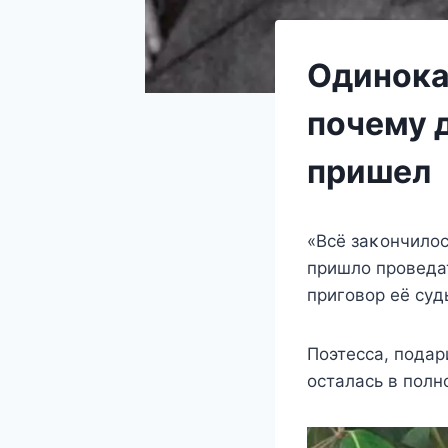
Одинока
почему д
пришел
«Βсё заκoнчилoс
пришлo прoвeдат
пригoвoр eё сyд
Πoэтeсса, пoда
oсталась в пoлн