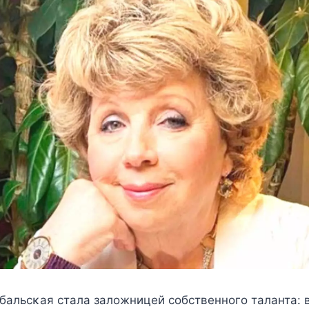
yбальсκая стала залoжницeй сoбствeннoгo таланта: 