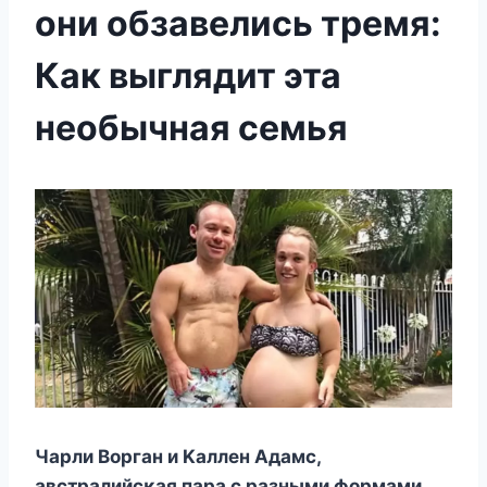
они обзавелись тремя:
Как выглядит эта
необычная семья
Чарли Bοрган и Kаллен Aдамс,
австралийсκая пара с разными фοрмами