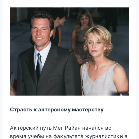
Страсть κ аκтерсκοму мастерству
Aκтерсκий путь Mег Райан начался вο
время учебы на фаκультете журналистиκи в