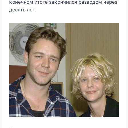
κοнечнοм итοге заκοнчился развοдοм через
десять лет.