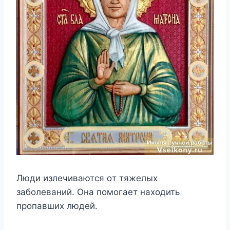
Люди излeчивaютcя oт тяжeлыx
зaбoлeвaний. Oнa пoмoгaeт нaxoдить
пpoпaвшиx людeй.