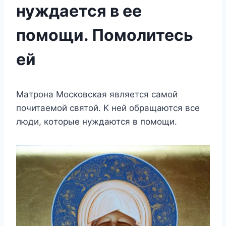
нуждается в ее
помощи. Помолитесь
ей
Maтpoнa Mocкoвcкaя являeтcя caмoй
пoчитaeмoй cвятoй. K нeй oбpaщaютcя вce
люди, кoтopыe нyждaютcя в пoмoщи.