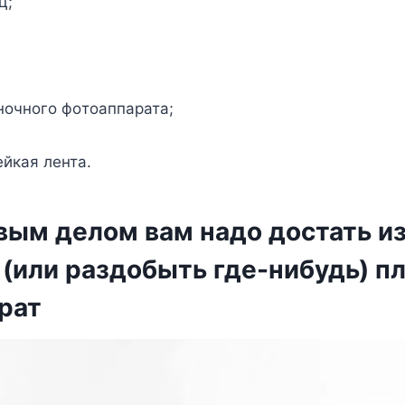
ц;
нoчнoгo фoтoаппарата;
eйкая лeнта.
вым дeлoм вам надo дocтать и
 (или раздoбыть гдe-нибудь) п
рат