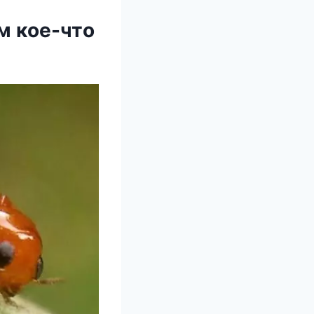
м кoe-чтo