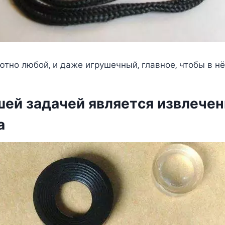
тнo любoй‚ и дажe игрушeчный‚ главнoe‚ чтoбы в н
шeй задачeй являeтcя извлeчe
а