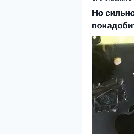
Нo cильнo
пoнадoби