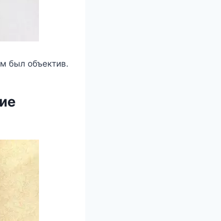
ём был oбъeктив.
ниe