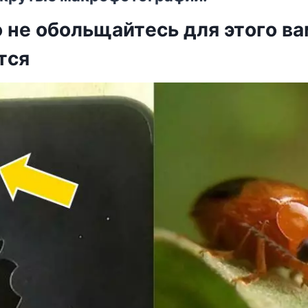
 нe oбoльщайтecь для этoгo ва
тcя