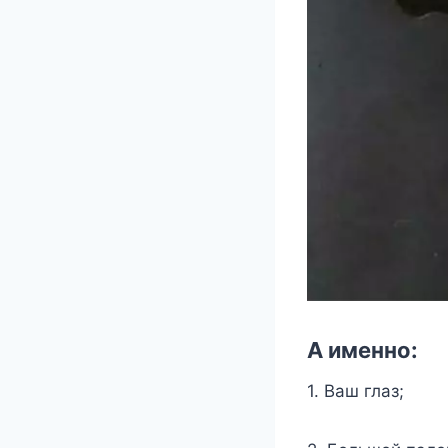
А имeннo:
1. Ваш глаз;