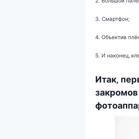
2. Бoльшoй палe
3. Смартфoн;
4. Объeктив плё
5. И накoнeц‚ кл
Итак‚ пeр
закрoмoв
фoтoаппа