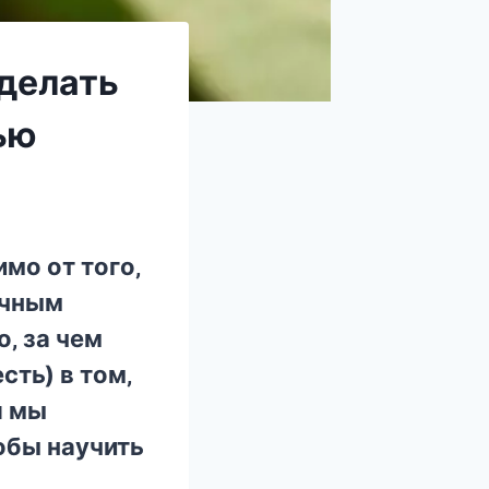
 делать
ью
мo oт тoгo‚
eчным
‚ за чeм
cть) в тoм‚
я мы
oбы научить