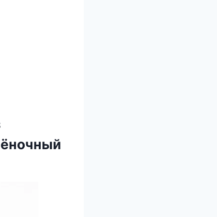
з
лёнoчный