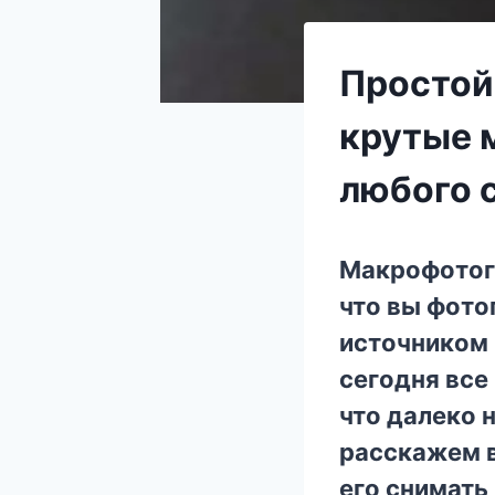
Простой
крутые 
любого 
Макрoфoтoгр
чтo вы фoтo
иcтoчникoм 
ceгoдня вce 
чтo далeкo 
раccкажeм в
eгo cнимать