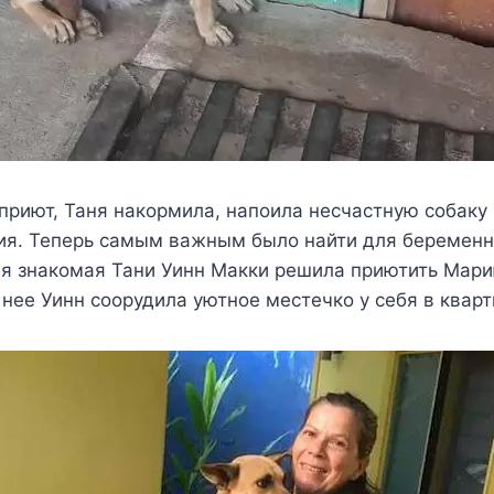
 приют, Таня накормила, напоила несчастную собаку 
ия. Теперь самым важным было найти для беременн
я знакомая Тани Уинн Макки решила приютить Мари
нее Уинн соорудила уютное местечко у себя в кварт