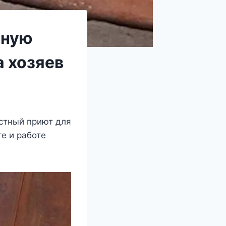
нную
а хозяев
астный приют для
е и работе