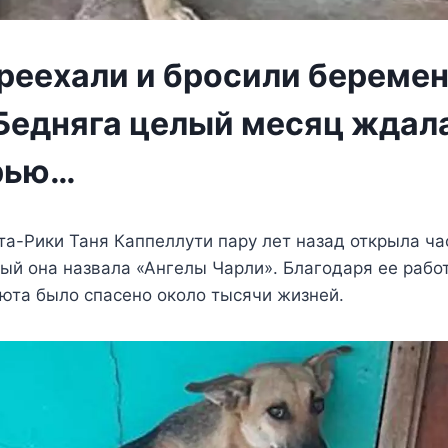
реехали и бросили береме
 Бедняга целый месяц ждал
рью…
а-Рики Таня Каппеллути пару лет назад открыла ч
ый она назвала «Ангелы Чарли». Благодаря ее работ
юта было спасено около тысячи жизней.