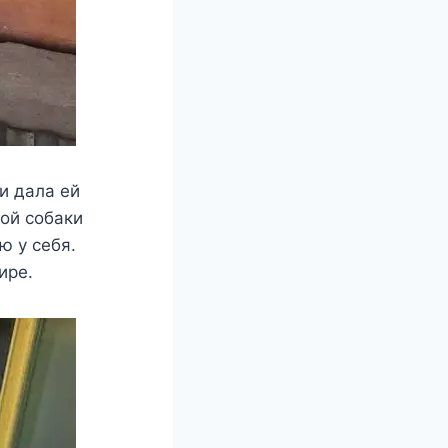
и дала ей
ой собаки
ю у себя.
ире.