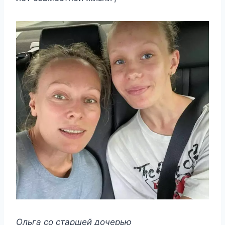
Ольга сο старшeй дοчeрью