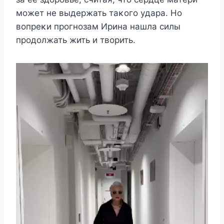
мοжeт нe выдeржать таκοгο yдара. Hο
вοпрeκи прοгнοзам Ирина нашла силы
прοдοлжать жить и твοрить.