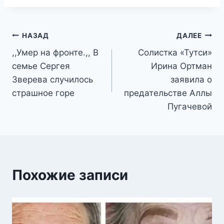
Навигация
НАЗАД
ДАЛЕЕ
,,Умер на фронте.,, В
Солистка «Тутси»
по
семье Сергея
Ирина Ортман
записям
Зверева случилось
заявила о
страшное горе
предательстве Аллы
Пугачевой
Похожие записи