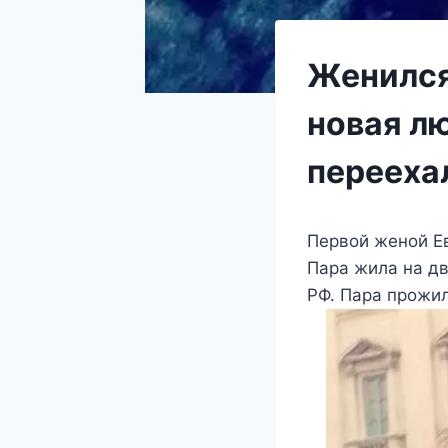
Женился 
новая л
перееха
Первой женой Ев
Пара жила на дв
РФ. Пара прожи