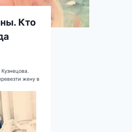
аны. Кто
да
 Кузнецова.
еревезти жену в