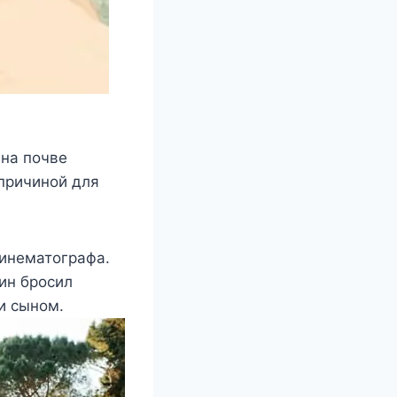
 на почве
 причиной для
кинематографа.
нин бросил
и сыном.