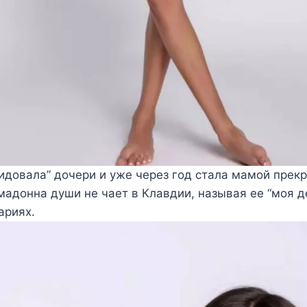
идовала” дочери и уже через год стала мамой прек
адонна души не чает в Клавдии, называя ее “моя д
ариях.