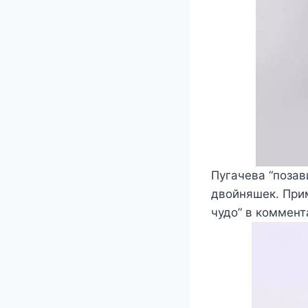
Пугачева “позав
двойняшек. Прим
чудо” в коммент