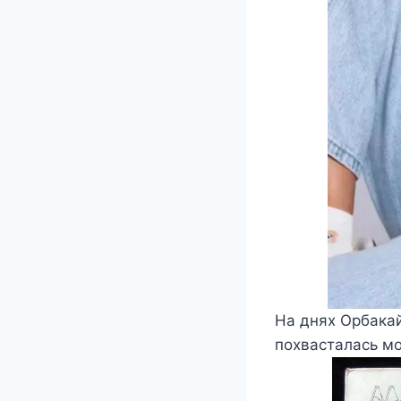
На днях Орбакай
похвасталась мо