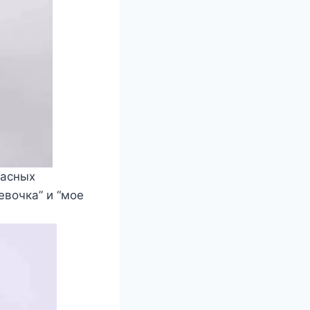
расных
евочка” и “мое