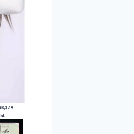
авдия
мы.