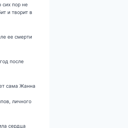
 cиx пop нe
ит и твopит в
лe ee cмepти
 гoд пocлe
aeт caмa Жaннa
ипoв, личнoгo
илa cepдцa