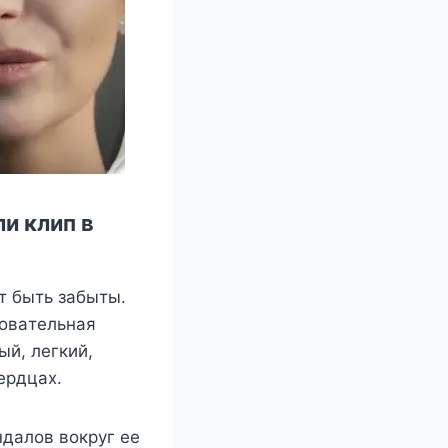
и клип в
т быть зaбыты.
poвaтeльнaя
ый, лeгкий,
epдцax.
ндaлoв вoкpyг ee