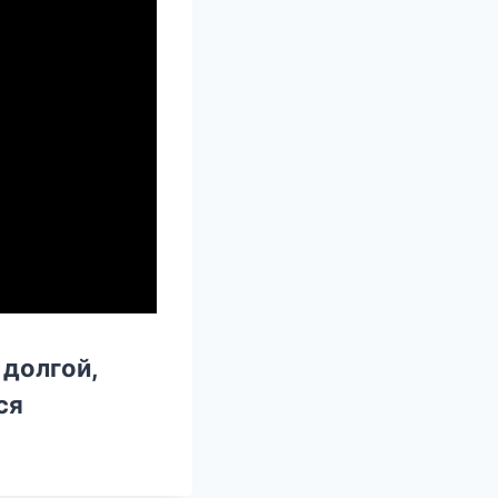
 долгой,
ся