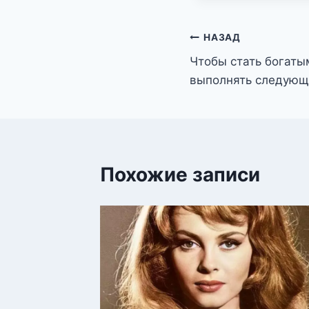
Навигация
НАЗАД
Чтобы стать богаты
по
выполнять следующ
записям
Похожие записи