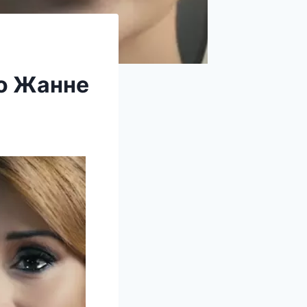
 о Жанне