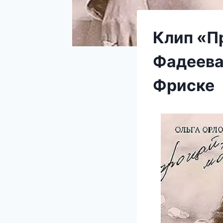
Клип «П
Фадеева
Фриске