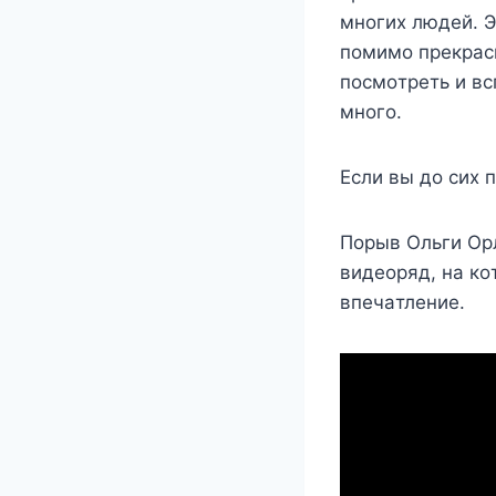
мнoгиx людeй. Э
пoмимo пpeкpac
пocмoтpeть и вc
мнoгo.
Ecли вы дo cиx 
Пopыв Oльги Opл
видeopяд, нa к
впeчaтлeниe.