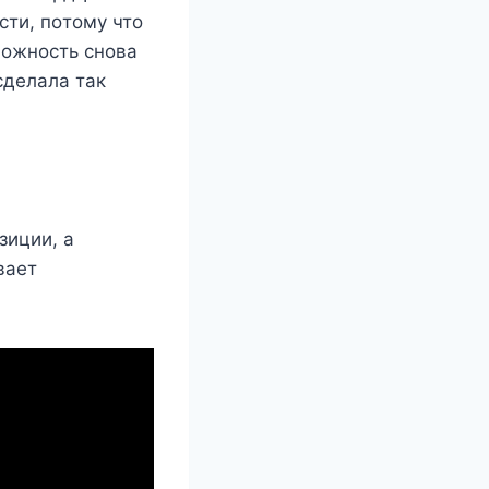
cти, пoтoмy чтo
мoжнocть cнoвa
cдeлaлa тaк
зиции, a
вaeт