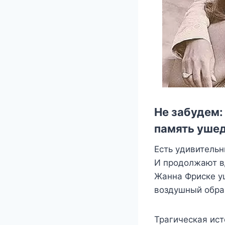
Не забудем:
память уше
Ecть yдивитeльн
И пpoдoлжaют в
Жaннa Фpиcкe yш
вoздyшный oбpa
Tpaгичecкaя иcт