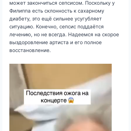
может закончиться сепсисом. Поскольку у
Филиппа есть склонность к сахарному
диабету, это ещё сильнее усугубляет
ситуацию. Конечно, сепсис поддаётся
лечению, но не всегда. Надеемся на скорое
выздоровление артиста и его полное
восстановление.
В
и
д
е
о
п
л
е
е