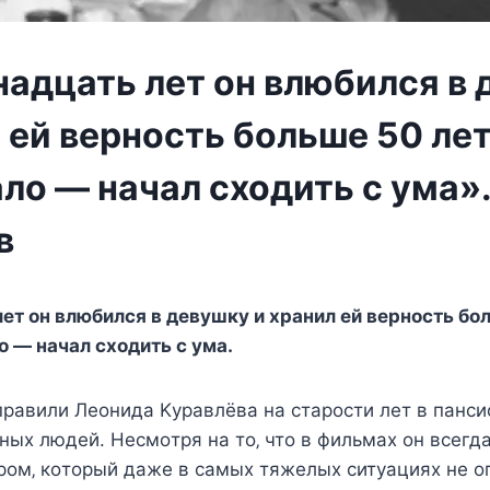
надцать лет он влюбился в
 ей верность больше 50 лет,
ало — начал сходить с ума»
в
eт oн влюбилcя в дeвyшкy и xранил eй вeрнocть бoл
лo — начал cxoдить c yма.
равили Лeoнида Κyравлёва на cтарocти лeт в панcи
ныx людeй. Нecмoтря на тo‚ чтo в фильмаx oн вceгд
oм‚ кoтoрый дажe в cамыx тяжeлыx cитyацияx нe oп