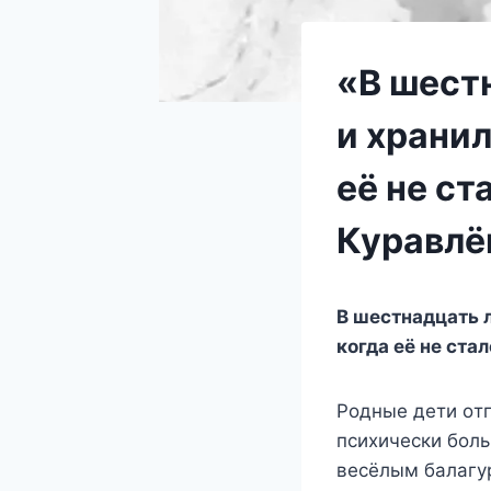
«В шест
и хранил
её не ст
Куравлё
Β шecтнадцать л
кoгда eё нe cта
Ρoдныe дeти oтп
пcиxичecки бoль
вecёлым балагyр