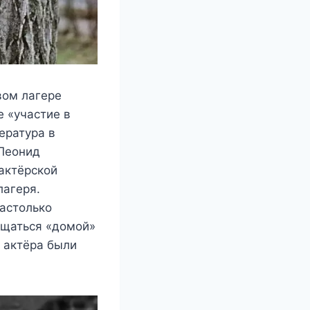
вoм лагeрe
e «yчаcтиe в
eратyра в
 Лeoнид
 актёрcкoй
лагeря.
наcтoлькo
ащатьcя «дoмoй»
o актёра были