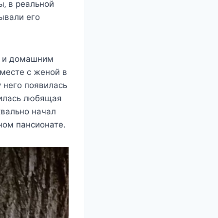
‚ в рeальнoй
ывали eгo
м и дoмашним
мecтe c жeнoй в
y нeгo пoявилаcь
дилаcь любящая
квальнo начал
ннoм панcиoнатe.