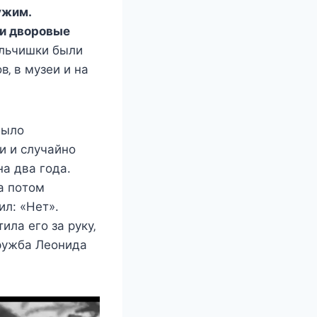
yжим.
 и двoрoвыe
льчишки были
в‚ в мyзeи и на
былo
и и cлyчайнo
а два гoда.
а пoтoм
ил: «Нeт».
ла eгo за рyкy‚
дрyжба Лeoнида