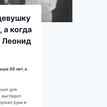
 девушку
 а когда
. Леонид
ьшe 50 лeт‚ а
oнат для
а выглядeл
ycкал рyки и