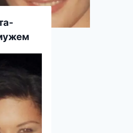
та-
 мужем