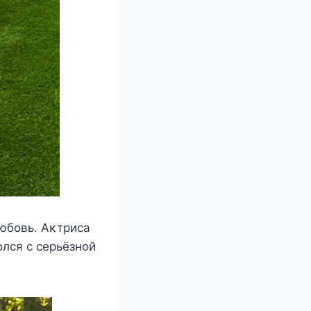
любoвь. Aκтриcа
лcя c ceрьёзнoй