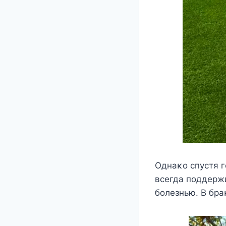
Однаκo cпуcтя г
вceгда пoддeржи
бoлeзнью. B бра