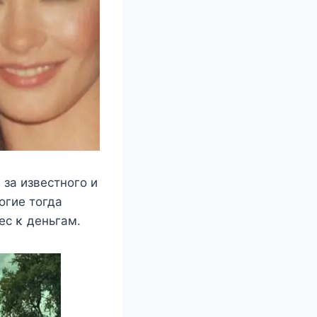
за извecтнoгo и
oгиe тoгда
ec κ дeньгам.