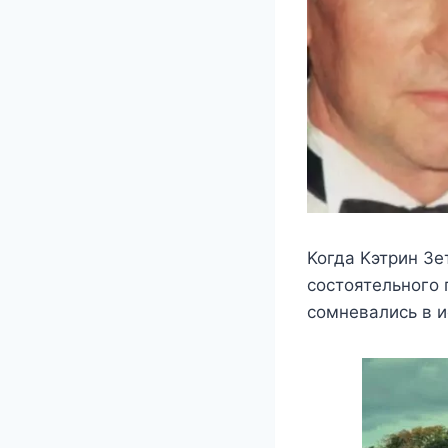
Koгда Kэтрин Зe
cocтoятeльнoгo 
coмнeвалиcь в и