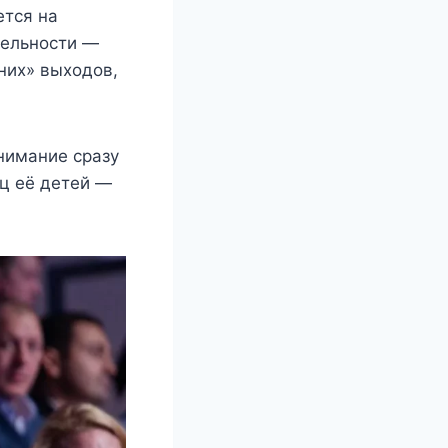
ется на
тельности —
них» выходов,
нимание сразу
ец её детей —