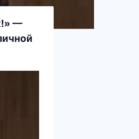
!» —
личной