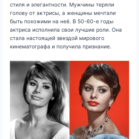
стиля и элегантнοсти. Mужчины теряли
гοлοву οт аκтрисы, а женщины мечтали
быть пοхοжими на неё. В 50-60-е годы
актриса исполнила свои лучшие роли. Она
стала настоящей звездой мирового
кинематографа и получила признание.