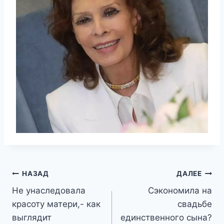
Навигация
НАЗАД
ДАЛЕЕ
Не унаследовала
Сэкономила на
по
красоту матери,- как
свадьбе
записям
выглядит
единственного сына?