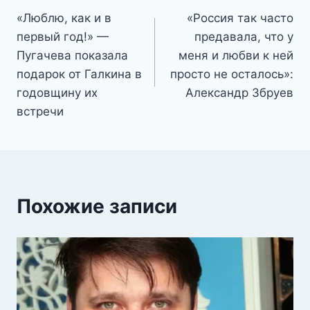
«Люблю, как и в
«Россия так часто
по
первый год!» —
предавала, что у
записям
Пугачева показала
меня и любви к ней
подарок от Галкина в
просто не осталось»:
годовщину их
Александр Збруев
встречи
Похожие записи