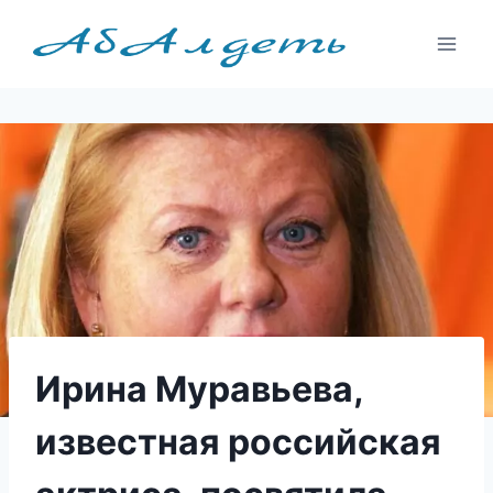
Перейти
к
содержимому
Ирина Муравьева,
известная российская