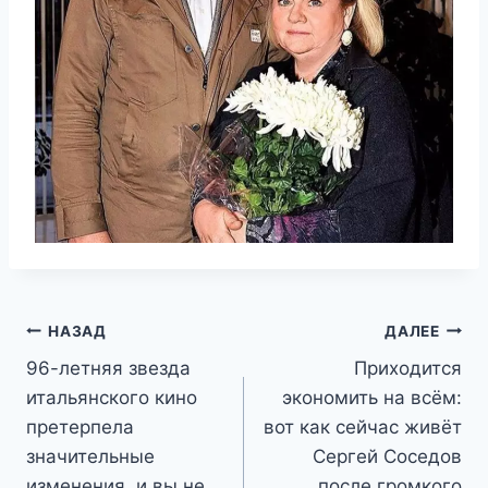
Навигация
НАЗАД
ДАЛЕЕ
96-летняя звезда
Приходится
по
итальянского кино
экономить на всём:
записям
претерпела
вот как сейчас живёт
значительные
Сергей Соседов
изменения, и вы не
после громкого