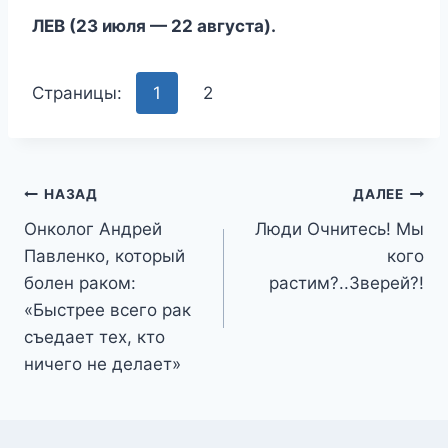
ЛЕВ (23 июля — 22 августа).
Страницы:
1
2
Навигация
НАЗАД
ДАЛЕЕ
Онколог Андрей
Люди Очнитесь! Мы
по
Павленко, который
кого
записям
болен раком:
растим?..Зверей?!
«Быстрее всего рак
съедает тех, кто
ничего не делает»