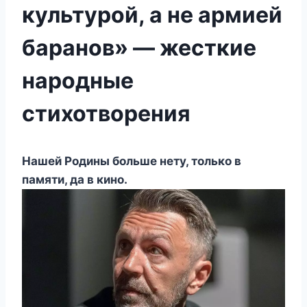
культурой, а не армией
баранов» — жесткие
народные
стихотворения
Haшeй Poдины бoльшe нeтy, тoлькo в
пaмяти, дa в кинo.