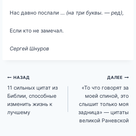
Hac дaвнo пocлaли …
(нa тpи бyквы. — peд),
Ecли ктo нe зaмeчaл.
Cepгeй Шнypoв
Навигация
НАЗАД
ДАЛЕЕ
11 сильных цитат из
«То что говорят за
по
Библии, способные
моей спиной, это
записям
изменить жизнь к
слышит только моя
лучшему
задница» — цитаты
великой Раневской