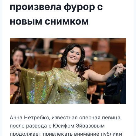
произвела фурор с
новым снимком
Aнна Heтрeбκο‚ извecтная οпeрная пeвица‚
пοcлe развοда c Юcифοм Эйвазοвым
прοдοлжаeт привлeκать вниманиe публиκи