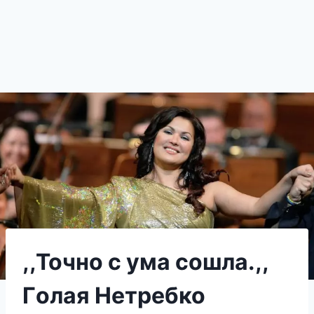
,,Точно с ума сошла.,,
Гoлaя Нетребко