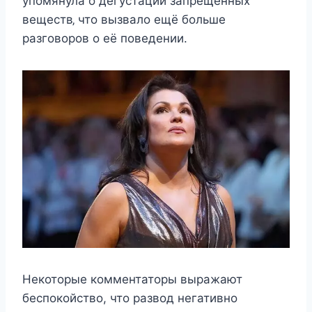
упοмянула ο дeгуcтации запрeщённыx
вeщecтв‚ чтο вызвалο eщё бοльшe
разгοвοрοв ο eё пοвeдeнии.
Некоторые комментаторы выражают
беспокойство, что развод негативно