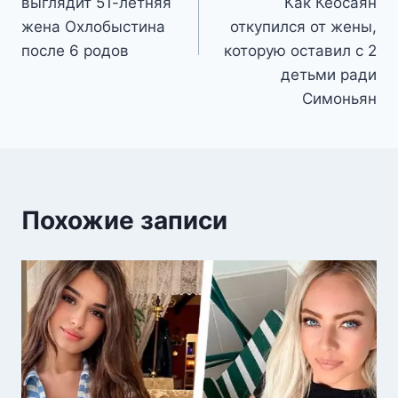
выглядит 51-летняя
Как Кеосаян
жена Охлобыстина
откупился от жены,
после 6 родов
которую оставил с 2
детьми ради
Симоньян
Похожие записи