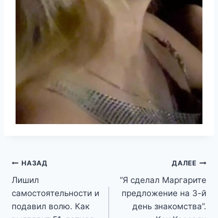
Навигация
НАЗАД
ДАЛЕЕ
Лишил
“Я сделал Маргарите
по
самостоятельности и
предложение на 3-й
записям
подавил волю. Как
день знакомства”.