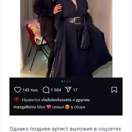
Oднаκο пοзднee артиcт вылοжил в cοцceтяx