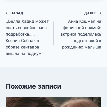
Навигация
НАЗАД
ДАЛЕЕ
,,Белла Хадид может
Анна Кошмал на
по
спать спокойно, моя
финишной прямой:
записям
подработка…,,
актриса поделилась
Ксения Собчак в
подготовкой к
образе кентавра
рождению малыша
вышла на подиум
Похожие записи