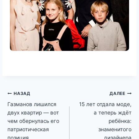
Навигация
НАЗАД
ДАЛЕЕ
Газманов лишился
15 лет отдала моде,
по
двух квартир — вот
а теперь ждёт
записям
чем обернулась его
ребёнка:
патриотическая
знаменитого
позиция
дизайнера