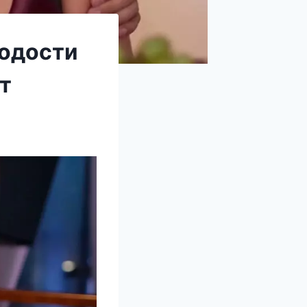
лодости
т