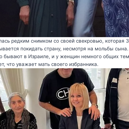
ась редким снимком со своей свекровью, которая 3
ывается покидать страну, несмотря на мольбы сына.
о бывают в Израиле, и у женщин немного общих тем
т, что уважает мать своего избранника.