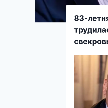
83-летня
трудила
свекров