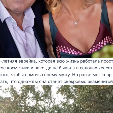
-летняя еврейка, которая всю жизнь работала прос
акое косметика и никогда не бывала в салонах красо
того, чтобы помочь своему мужу. Но разве могла п
ать, что однажды она станет свекровью знаменито