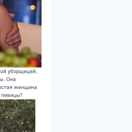
той уборщицей,
ты. Она
ростая женщина
й певицы?