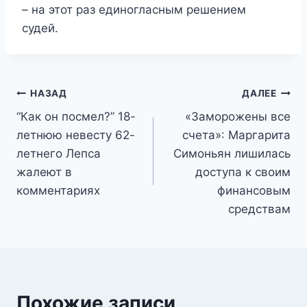
– на этот раз единогласным решением
судей.
Навигация
НАЗАД
ДАЛЕЕ
“Как он посмел?” 18-
«Заморожены все
по
летнюю невесту 62-
счета»: Маргарита
записям
летнего Лепса
Симоньян лишилась
жалеют в
доступа к своим
комментариях
финансовым
средствам
Похожие записи