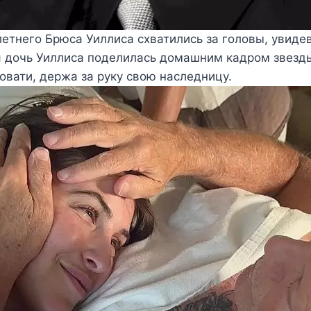
етнего Брюса Уиллиса схватились за головы, увиде
я дочь Уиллиса поделилась домашним кадром звезды
овати, держа за руку свою наследницу.