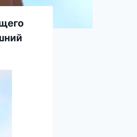
ющего
шний