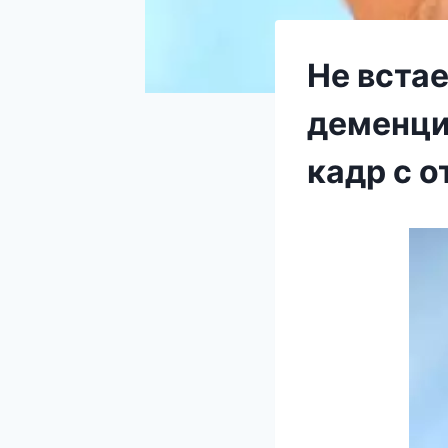
Не вста
деменци
кадр с 