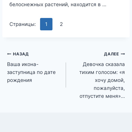
белоснежных растений, находится в …
Страницы:
1
2
Навигация
НАЗАД
ДАЛЕЕ
Ваша икона-
Девочка сказала
по
заступница по дате
тихим голосом: «я
записям
рождения
хочу домой,
пожалуйста,
отпустите меня»…