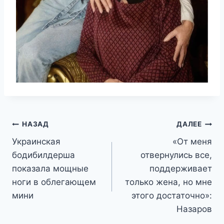
Навигация
НАЗАД
ДАЛЕЕ
Украинская
«От меня
по
бодибилдерша
отвернулись все,
записям
показала мощные
поддерживает
ноги в облегающем
только жена, но мне
мини
этого достаточно»:
Назаров