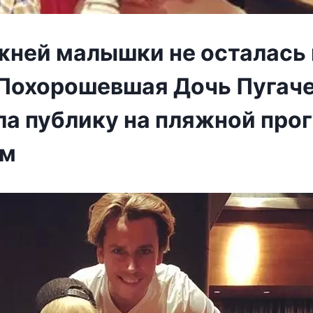
ежней малышки не осталась 
, Похорошевшая Дочь Пугач
ла публику на пляжной прог
ым