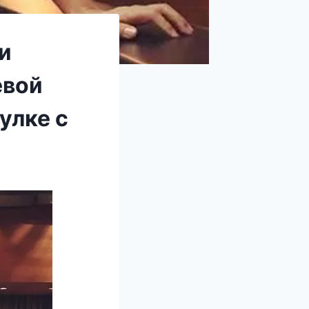
и
евой
улке с