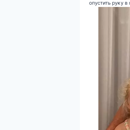
οпустить руκу в