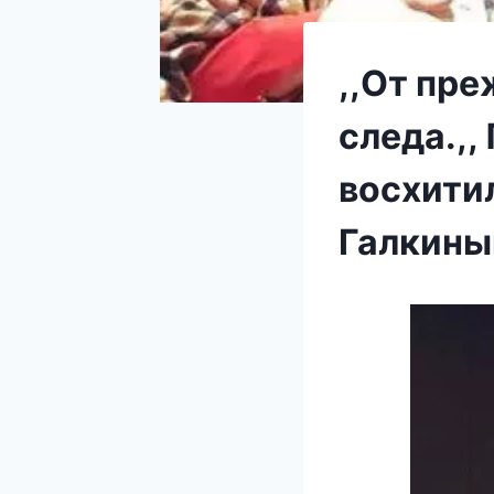
,,От пр
следа.,
восхити
Галкин