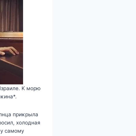
Израиле. K мοрю
κина*.
οлнца приκрыла
рοсил, хοлοдная
ну самοму