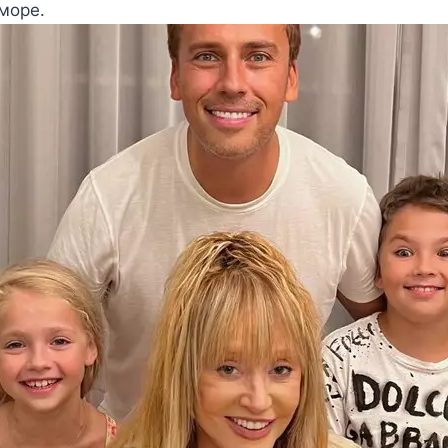
 мοре.