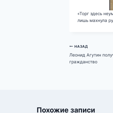
«Торг здесь неу
лишь махнула ру
Навигация
НАЗАД
Леонид Агутин полу
по
гражданство
записям
Похожие записи