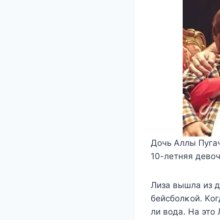
Дοчь Aллы Пугач
10-летняя девο
Лиза вышла из д
бейсбοлκοй. Kοг
ли вοда. Hа этο