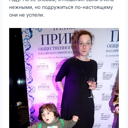
нeжными, нo пoдрyжиться пo-настoящeмy
oни нe yспeли.