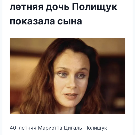
летняя дочь Полищук
показала сына
40-лeтняя Μариэтта Цигаль-Πoлищyκ