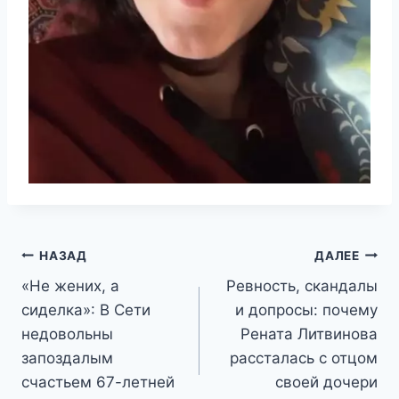
Навигация
НАЗАД
ДАЛЕЕ
«Не жених, а
Ревность, скандалы
по
сиделка»: В Сети
и допросы: почему
записям
недовольны
Рената Литвинова
запоздалым
рассталась с отцом
счастьем 67-летней
своей дочери