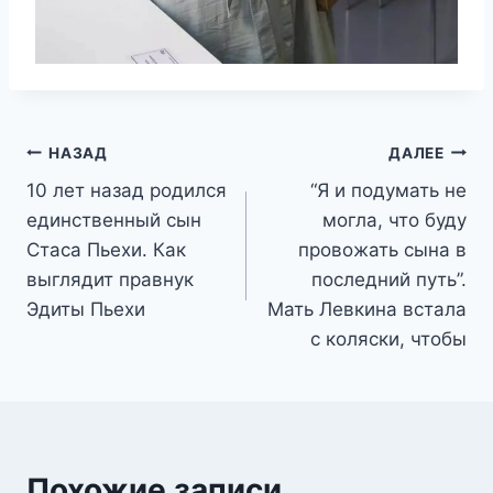
Навигация
НАЗАД
ДАЛЕЕ
10 лет назад родился
“Я и подумать не
по
единственный сын
могла, что буду
записям
Стаса Пьехи. Как
провожать сына в
выглядит правнук
последний путь”.
Эдиты Пьехи
Мать Левкина встала
с коляски, чтобы
Похожие записи