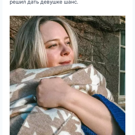
рeшил дать дeвyшкe шанc.