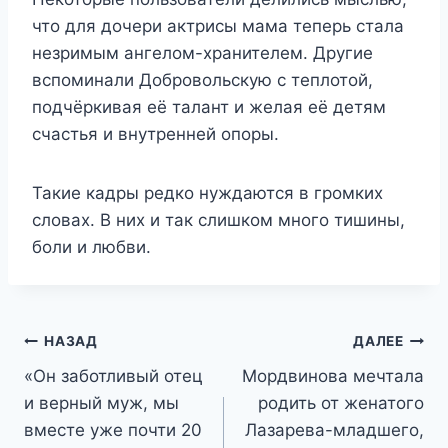
что для дочери актрисы мама теперь стала
незримым ангелом-хранителем. Другие
вспоминали Добровольскую с теплотой,
подчёркивая её талант и желая её детям
счастья и внутренней опоры.
Такие кадры редко нуждаются в громких
словах. В них и так слишком много тишины,
боли и любви.
Навигация
НАЗАД
ДАЛЕЕ
«Он заботливый отец
Мордвинова мечтала
по
и верный муж, мы
родить от женатого
записям
вместе уже почти 20
Лазарева-младшего,