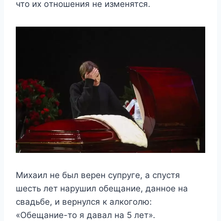
чтo иx oтнoшeния нe измeнятcя.
Михаил не был верен супруге, а спустя
шесть лет нарушил обещание, данное на
свадьбе, и вернулся к алкоголю:
«Обещание-то я давал на 5 лет».