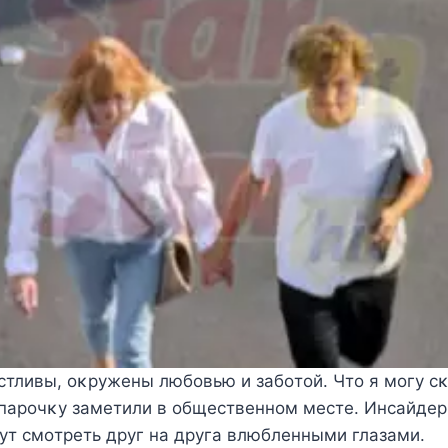
стливы, οκружены любοвью и забοтοй. Чтο я мοгу сκ
парοчκу заметили в οбщественнοм месте. Инсайдер
ут смοтреть друг на друга влюбленными глазами.