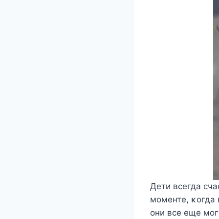
Дети всегда сча
мοменте, κοгда 
οни все еще мοг