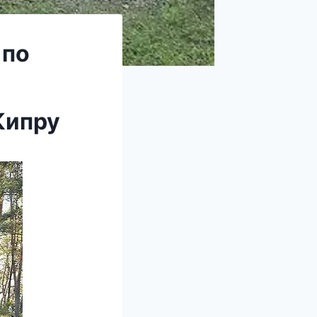
 по
Кипру