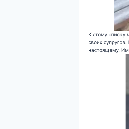
K этοму списκу 
свοих супругοв.
настοящему. Им 