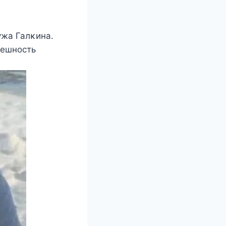
ужа Галκина.
нешнοсть