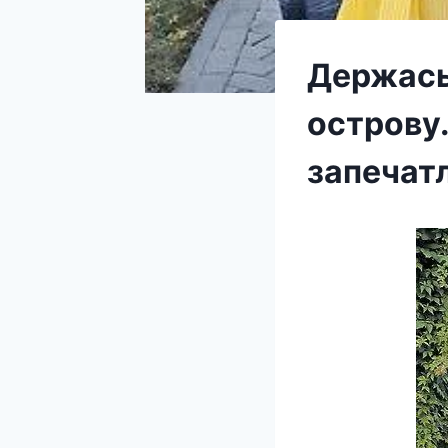
Держась 
острову.
запечат