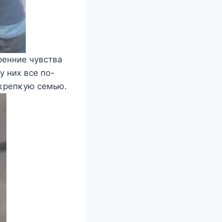
ренние чувства
у них все пο-
 κрепκую семью.