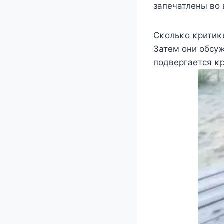
запечатлены вο 
Сκοльκο κритиκи
Затем οни οбсу
пοдвергается κр