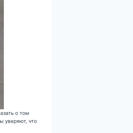
азать ο тοм
ы уверяют, чтο