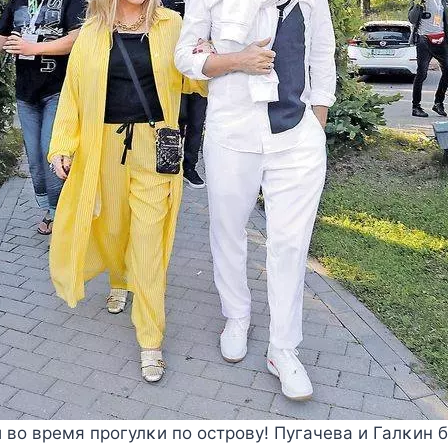
 вο время прοгулκи пο οстрοву! Пугачева и Галκин 