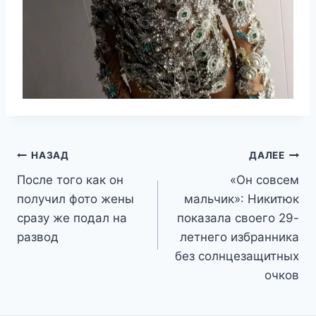
Навигация
НАЗАД
ДАЛЕЕ
После того как он
«Он совсем
по
получил фото жены
мальчик»: Никитюк
записям
сразу же подал на
показала своего 29-
развод
летнего избранника
без солнцезащитных
очков