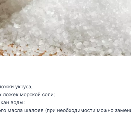
ложки уксуса;
х ложек морской соли;
акан воды;
ого масла шалфея (при необходимости можно замени