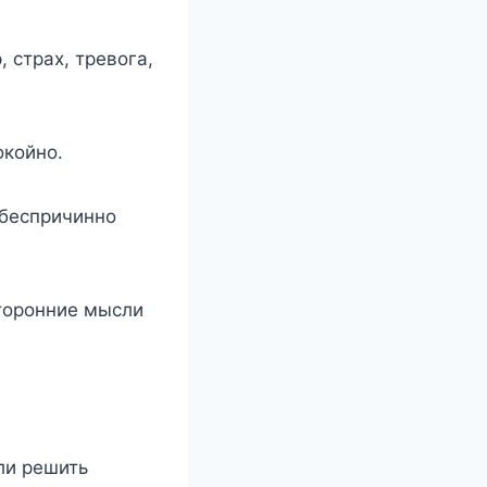
 страх, тревога,
окойно.
 беспричинно
торонние мысли
ли решить