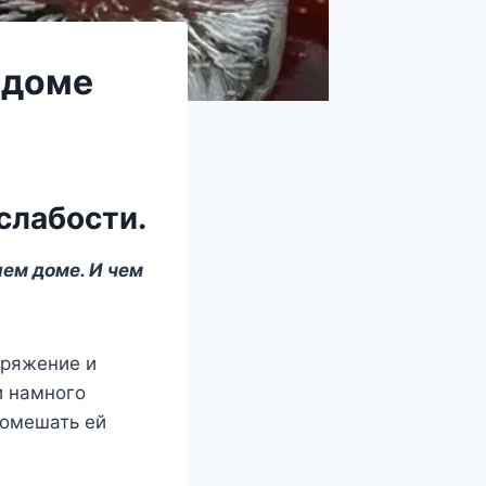
 доме
слабости.
шем доме. И чем
пряжение и
и намного
помешать ей